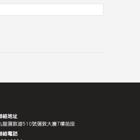
聯絡地址
九龍彌敦道510號彌敦大廈7樓前座
聯絡電話