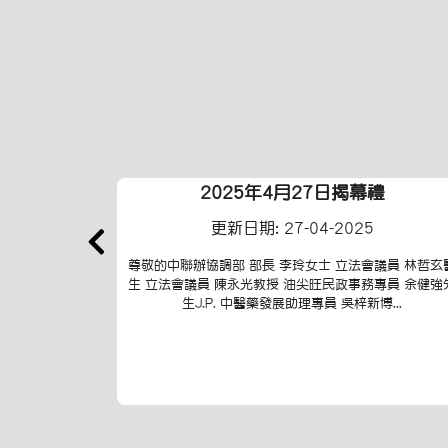
告
2025年4月27日揭幕禮
更新日期: 27-04-2025
（星期五） 冠心
尊敬的中聯辦協調部 部長 李玲女士 立法會議員 林哲玄
.
生 立法會議員 陳永光教授 油尖旺民政事務專員 余健強
生J.P. 中醫藥發展助理專員 吳梓新博...