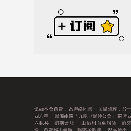
懷緬本會前賢，為聯絡同業，弘揚國粹，於
四六年， 籌備組織「九龍中醫師公會」 瞬聯
六載矣。初期會址， 由借用而至租賃，荊
途，前賢絕不氣餒，輾轉拾餘年， 歷盡滄桑