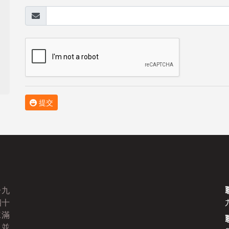
提交
一九
四十
棘滿
，並