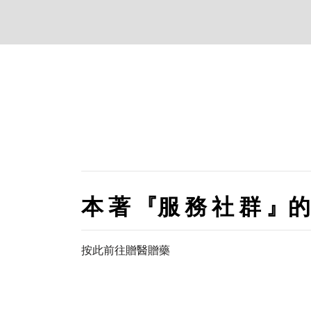
本 著 『服 務 社 群 』的
按此前往贈醫贈藥