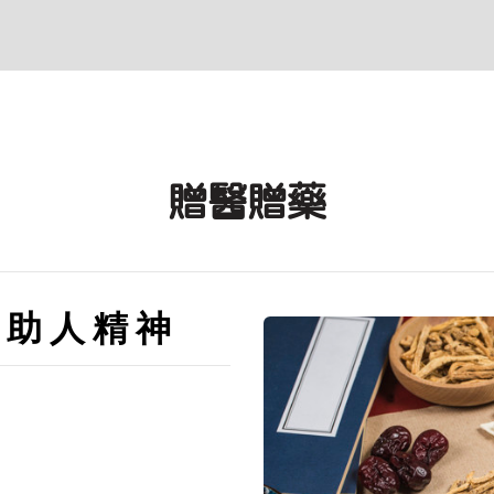
贈醫贈藥
 助 人 精 神