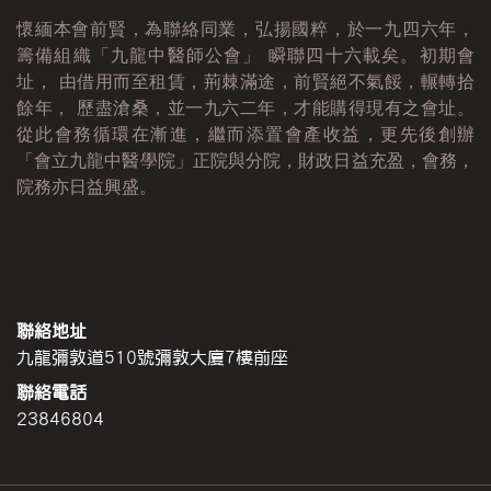
懷緬本會前賢，為聯絡同業，弘揚國粹，於一九四六年，
籌備組織「九龍中醫師公會」 瞬聯四十六載矣。初期會
址， 由借用而至租賃，荊棘滿途，前賢絕不氣餒，輾轉拾
餘年， 歷盡滄桑，並一九六二年，才能購得現有之會址。
從此會務循環在漸進，繼而添置會產收益，更先後創辦
「會立九龍中醫學院」正院與分院，財政日益充盈，會務，
院務亦日益興盛。
聯絡地址
九龍彌敦道510號彌敦大廈7樓前座
聯絡電話
23846804