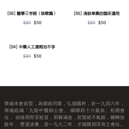
[S6] 醫學三字經（咳嗽篇）
[S5] 淺談草藥的臨床運用
$80
$50
$80
$50
[S4] 中藥人工週期治不孕
$80
$50
懷緬本會前賢，為聯絡同業，弘揚國粹，於一九四六年，
籌備組織「九龍中醫師公會」 瞬聯四十六載矣。初期會
址， 由借用而至租賃，荊棘滿途，前賢絕不氣餒，輾轉拾
餘年， 歷盡滄桑，並一九六二年，才能購得現有之會址。