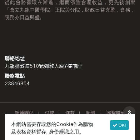
從此會務循環在漸進，繼而添置會產收益，更先後創辦
「會立九龍中醫學院」正院與分院，財政日益充盈，會務，
院務亦日益興盛。
聯絡地址
九龍彌敦道510號彌敦大廈7樓前座
聯絡電話
23846804
報讀課程
付款
條款
私隱
贈醫贈藥
本網站需要存取您的Cookie作為購物
© 2020 CK Store. All rights 
OK!
及表格資料暫存, 身份辨識之用。