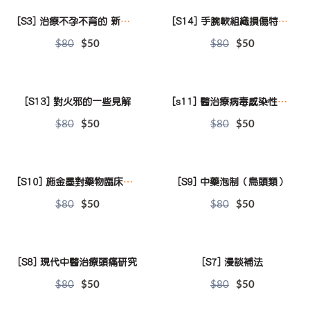
[S3] 治療不孕不育的 新策略
[S14] 手腕軟組織損傷特徵分辨
$80
$50
$80
$50
[S13] 對火邪的一些見解
[s11] 醫治療病毒感染性的優勢
$80
$50
$80
$50
[S10] 施金墨對藥物臨床應用
[S9] 中藥泡制（烏頭類）
$80
$50
$80
$50
[S8] 現代中醫治療頭痛研究
[S7] 漫談補法
$80
$50
$80
$50