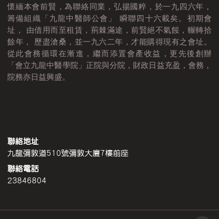
懷緬本會前賢，為聯絡同業，弘揚國粹，於一九四六年，
籌備組織「九龍中醫師公會」 瞬聯四十六載矣。初期會
址， 由借用而至租賃，荊棘滿途，前賢絕不氣餒，輾轉拾
餘年， 歷盡滄桑，並一九六二年，才能購得現有之會址。
從此會務循環在漸進，繼而添置會產收益，更先後創辦
「會立九龍中醫學院」正院與分院，財政日益充盈，會務，
院務亦日益興盛。
聯絡地址
九龍彌敦道510號彌敦大廈7樓前座
聯絡電話
23846804